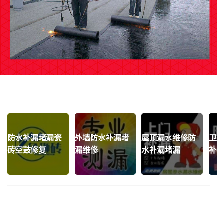
防水补漏堵漏瓷
外墙防水补漏堵
屋顶漏水维修防
卫
砖空鼓修复
漏维修
水补漏堵漏
补