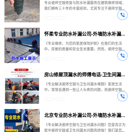
专业瓷砖空鼓修复与防水补漏服务在建筑维修领域，
我们拥有三十年的丰富经验，尤其专注于瓷砖空鼓修
复和各类漏水问题的解决。瓷砖空鼓问题不容小觑。
哪怕只是小小的空鼓，都可能给生活带来诸多麻烦。
一块空鼓的瓷砖，因缺乏足够的力量支撑，在承受外
力时，比如日常的踩踏或者堆放物品，就极易破裂。
怀柔专业防水补漏公司-外墙防水补漏上门维修-防水补漏联系电话-瓷砖空鼓修复
而且，如果长时间不处理，空鼓范围还会逐渐扩大，
导致瓷砖翘起、脱落，不仅影响美观，要是在卫生
《专业维修，为您的家居保驾护航》在我们的生活
间，内部积水会腐烂发臭，破坏整个空间的环境。我
中，房屋的质量和安全至关重要。然而，瓷砖空鼓、
们是专业的瓷砖空鼓修复团队，针对瓷砖松动、起
松动、起翘、脱落以及房屋漏水等问题常常困扰着我
翘、脱落等问题，有着独特且高效的解决方案 —— 注
们，给我们的生活带来诸多不便和安全隐患。今天，
胶修复。这种方式施工便捷，速度快，而且牢固持
我们将为您介绍一支专业的维修团队，他们将为您解
久。施工过程中不会产生大量灰尘，丝毫不会干扰您
决这些难题，让您的家居生活更加美好。一、瓷砖空
房山修屋顶漏水的师傅电话-卫生间漏水补漏维修服务-瓷砖空鼓修复
的居家生活。我们堪称瓷砖空鼓微创修复专家。在材
鼓修复，专业铸就品质瓷砖空鼓是一个常见的问题，
料方面，我们选用依据化学键粘结原理的材料。它具
但如果不及时处理，可能会引发一系列严重后果。空
《专业解决瓷砖空鼓与卫生间漏水难题》家居生活
有超强粘接力，能够快速固化，同时粘度低、渗透性
鼓的瓷砖不受力支撑，容易在外力作用下破裂，甚至
中，常常会遇到一些让人头疼的问题，而瓷砖空鼓和
高，可以长期耐受水泡，在零下 30° 到正 150° 这样
导致瓷砖翘起、脱落，影响美观的同时也对家人的安
卫生间漏水无疑是其中较为常见且影响较大的问题。
的温差环境下依然稳定，适用于瓷砖、石材、混凝
全造成威胁。特别是卫生间的瓷砖空鼓，还可能导致
首先来说瓷砖空鼓。很多人可能认为瓷砖空鼓只是一
土、金属等多种材质的粘接。通过这种材料和注胶技
地面内部积水、腐烂发臭，给您的生活带来极大的困
个小问题，但实际上，它的危害不容小觑。空鼓的瓷
术，我们无需砸砖、墙，就能在短短 1 小时内告别空
扰。我们的维修团队作为瓷砖空鼓微创修复专家，采
砖在日常使用中，由于缺乏足够的支撑力，一旦受到
北京专业防水补漏公司-外墙防水补漏上门维修-防水补漏联系电话-瓷砖空鼓修复
鼓，彻底解决空鼓、翘边等困扰。我们的施工团队经
用注胶方式进行维修，为您带来高效、便捷的修复体
外力，就容易出现破裂的情况。而且，随着时间的推
过专业培训，拥有丰富的实操经验。无论是同城还是
验。我们选用的双组份无溶剂型胶粘剂，通过环氧杂
移，空鼓的范围可能会逐渐扩大，最终导致瓷砖翘
《专业解决瓷砖空鼓与卫生间漏水问题》您是否正为
本地，不管是墙砖还是地砖，只要出现空鼓、脱落、
化技术研制而成，依据化学键粘结原理，具有超强的
起、脱落。这不仅破坏了家居的整体美观，还可能带
家中瓷砖空鼓或卫生间漏水问题而烦恼？我们是您值
鼓包、翘边、松动、拱起、脱层等问题，我们都能精