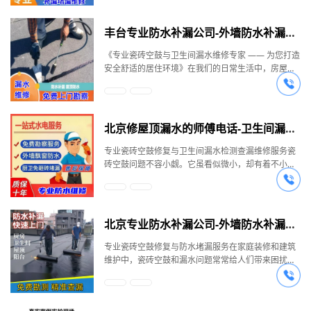
找出空鼓点、做好标记、微创打孔、准确配比 AB 料
支撑，在受到外力作用时，很容易发生破裂。如果任
换水管、修补漏洞还是进行防水处理，我们都能确保
其他问题，我们都能制定出科学合理的维修方案。在
会影响自己的生活质量，还可能给楼下的邻居带来麻
担心，我们是专业的维修团队，致力于为您解决这些
注胶，保证零空鼓，并对孔眼进行调色恢复。对于各
其发展，随着时间的推移，空鼓范围会不断扩大，瓷
维修质量，让您的家居远离漏水困扰。三、服务项目
维修过程中，我们会选用高品质的防水材料，确保维
烦。我们拥有先进的检测设备和专业的技术团队，能
难题，让您的家重新焕发生机。一、瓷砖空鼓微创修
种规模的瓷砖空鼓问题，如精装房、家装、办公大
丰台专业防水补漏公司-外墙防水补漏上门维修-防水补漏联系电话-瓷砖空鼓修复
砖会逐渐翘起、脱落，严重影响家居美观。特别是卫
广泛，满足您的各种需求我们的服务项目涵盖了瓷砖
修效果持久可靠。我们的施工团队经验丰富，能够熟
够快速准确地找出漏水点。无论是主供水管漏水、消
复 —— 专业高效，持久牢固瓷砖空鼓看似是一个小问
楼、学校、酒店等场所的情况，我们都能应对自如，
生间瓷砖空鼓，可能会引发一系列严重后果。卫生间
空鼓修复、漏水检测与维修、防水、堵漏等多个方
练掌握各种防水施工技术，为您打造一个干燥舒适的
防管漏水，还是暗管漏水、水管渗漏，我们都能通过
题，但实则危害不容小觑。空鼓的瓷砖不受力支撑，
对于瓷砖的其他问题也有多种解决方案。在卫生间漏
《专业瓷砖空鼓与卫生间漏水维修专家 —— 为您打造
内部可能因瓷砖空鼓而积水，积水会使地面基层材料
面，能够满足您的各种需求。瓷砖空鼓修复：我们不
卫生间环境。全面的防水补漏服务除了卫生间，我们
专业的检测手段进行精准定位。然后，我们会根据不
一旦受到外力作用，如踩踏或堆放物品，很容易破
水检测和维修方面，我们也有着卓越的能力。卫生间
安全舒适的居住环境》在我们的日常生活中，房屋的
逐渐腐烂，产生难闻的气味。松动的瓷砖还可能导致
仅能够修复普通瓷砖的空鼓问题，还能对大理石等高
还承接阳台飘窗防水、屋顶屋面防水、高空外墙防
同的漏水情况，制定出个性化的维修方案。对于卫生
裂。而且，如果长时间不处理，空鼓范围会逐渐扩
漏水的原因多种多样，检测难度较大，但我们凭借专
各种问题常常给我们带来困扰，而瓷砖空鼓和卫生间
家人绊倒受伤，破裂瓷砖的尖锐边缘对老人、小孩、
档材料进行空鼓修复。我们的专业施工团队会根据不
水、天沟地沟防水、彩钢板防水、天花玻璃防水、地
间漏水问题，我们可以进行免砸砖防水处理，这种方
大，导致瓷砖翘起、脱落，不仅影响美观，还可能带
业的技术和先进的设备，可以快速检测出漏水点。无
漏水无疑是其中较为常见且影响重大的问题。今天，
孕妇等特殊人群来说更是巨大的安全威胁。我们的施
同的材料和问题，制定个性化的修复方案，确保修复
下室防水漏水等各种区域的防水补漏服务。我们的团
式既节省了时间和成本，又能有效地解决漏水问题。
来安全隐患。特别是在卫生间等潮湿的环境中，瓷砖
论是卫生间漏水到楼下，还是内部的渗水问题，我们
就让我们为您介绍一家专业的维修团队，他们将以精
工团队专业素质高，经过了严格的专业培训，拥有丰
效果达到最佳。漏水检测与维修：我们提供专业的漏
队拥有丰富的施工经验和专业的技术，能够根据不同
同时，我们还提供各种防水补漏服务，包括阳台、厨
空鼓还可能使地面内部积水，进而腐烂发臭。我们采
都能高效解决。我们提供免费上门检测服务，制定合
湛的技术和优质的服务，为您解决这些难题。一、瓷
富的实践经验。对于大理石、瓷砖的空鼓、翘边、松
水检测服务，能够快速准确地定位漏水点。同时，我
北京修屋顶漏水的师傅电话-卫生间漏水补漏维修服务-瓷砖空鼓修复
的漏水情况，制定出针对性的维修方案。我们以质量
房、墙壁等部位的防水处理。我们使用高质量的防水
用注胶方式进行瓷砖空鼓修复，堪称瓷砖空鼓微创修
理的维修方案和报价。在维修流程上，从现场勘查、
砖空鼓微创修复 —— 专业技术，品质保障瓷砖空鼓，
动、脱层等存在安全隐患的情况，我们都有完善的处
们还能对各种水管、地暖、地埋管道和消防管道进行
作为生命，所有交工后都进行定期巡回检查和雨后的
卷材和先进的注浆技术，确保防水效果持久可靠。我
复专家。这种修复方式具有诸多优势。首先，施工方
制定方案和预算，到精心维修和完成后的保修，每一
这个看似小问题，实则危害巨大。它不仅影响美观，
理流程。从找出空鼓点、做好标记，到微创打孔、精
专业瓷砖空鼓修复与卫生间漏水检测查漏维修服务瓷
维修，确保您的家居用水安全。防水服务：我们提供
检查，至今未发现漏水现象和质量异议，用户可免除
们的服务涵盖了精装房、家装、办公大楼、学校、酒
便快捷，不会对您的居家生活造成过多干扰。其次，
步都严格执行，为您提供优质的服务，让您不再为卫
还存在着诸多安全隐患。当瓷砖空鼓时，不受力支
确的 AB 料配比注胶，再到最后的调色孔眼恢复，每
砖空鼓问题不容小觑。它虽看似微小，却有着不小的
地下防水和室内厨卫间防水服务，能够有效防止水分
后顾之忧。我们本着 “用户至上、信誉为本” 的宗旨，
店等各种场所。无论您是家庭用户还是商业用户，只
我们选用的材料是通过环氧杂化技术研制的双组份无
生间漏水问题担忧。
撑，受外力易破裂，长时间不处理会扩大空鼓范围，
一个环节都严格把控，确保修复质量，让您的瓷砖焕
危害。空鼓的瓷砖缺乏力量支撑，一旦受到外力，比
渗透，保护您的家居结构。无论是地下室、地下车
坚持 “今天的服务、明天的市场” 的方针，竭诚为新老
要您遇到瓷砖空鼓、脱落、鼓包、翘边、松动、拱
溶剂型胶粘剂，依据化学键粘结原理，粘结强度超
导致瓷砖翘起、脱落。尤其是卫生间的瓷砖空鼓，更
然一新。在卫生间漏水检测查漏维修方面，我们有着
如踩踏或者堆放物品，就容易破裂。要是长时间不处
库、隧道还是厨房、卫生间、阳台，我们都能为您提
客户提供优质服务。二、瓷砖空鼓修复，为您的家增
起、裂缝、脱层等问题，或者有水管堵塞、暗管漏
3.1 兆帕，非常牢固。室温下固化速度快，仅需 1 小
是可能使地面内部积水、腐烂发臭，甚至绊倒、砸伤
卓越的技术。卫生间的漏水问题复杂多样，可能涉及
理，空鼓范围会逐渐扩大，导致瓷砖翘起、脱落，严
供专业的防水解决方案。堵漏服务：我们能够解决楼
添安全保障瓷砖空鼓的危害瓷砖空鼓看似是一个小问
水、防水补漏等需求，都可以随时联系我们。我们将
时即可告别空鼓，6 小时彻底固化。同时，该材料长
人，破裂处还易割伤人，对老人、小孩、孕妇等特殊
水管漏水、地面渗水、墙面渗水等多个方面。我们拥
重影响美观。特别是卫生间的瓷砖空鼓，可能会让地
顶漏水、外墙漏水、房屋漏水检查、水沟漏水等各种
题，但实际上会对生活造成很大的影响。空鼓的瓷砖
以专业的技术、优质的服务和合理的价格，为您提供
北京专业防水补漏公司-外墙防水补漏上门维修-防水补漏联系电话-瓷砖空鼓修复
期耐水、耐 -30° 到 150° 的温差，性能稳定可靠。免
人群的危害更大。而我们的专业维修团队，正是瓷砖
有先进的精准测漏技术，可以对供水管网、消防水管
面内部积水，进而腐烂发臭，还可能绊倒、砸伤人，
漏水问题。对于新老屋面漏水、墙面防水漏水、露台
不受力量支撑，容易破裂，尤其是在受到外力作用
满意的解决方案。我们始终坚持 “客户至上，质量第
砸砖、墙的微创修缮方式，能最大程度地保护您的房
空鼓微创修复专家。他们采用注胶方式进行维修，施
道、冷热水管等各类水管进行漏水检测，准确找出漏
瓷砖破裂后的锐边甚至会割伤人，对老人、小孩和孕
防水漏水、金属屋面渗漏水治理，以及地下室伸缩
时，如踩踏、堆放物品等。如果是卫生间瓷砖空鼓，
专业瓷砖空鼓修复与防水堵漏服务在家庭装修和建筑
一” 的服务宗旨，致力于为您打造一个安全、舒适、美
屋结构和装修。一次修复空鼓，彻底解决空鼓、翘边
工方便快捷，不会产生大量灰尘，完全不影响居家生
水点。无论是新旧楼房、平房、厂房车间的卫生间、
妇等特殊人群威胁极大。我们是专业的瓷砖空鼓修复
缝、沉降缝渗漏水现场制作止水带、堵漏，卫浴间漏
还可能导致地面内部积水并腐烂发臭，影响居住环
维护中，瓷砖空鼓和漏水问题常常给人们带来困扰。
观的居住和工作环境。选择我们，就是选择专业与放
烦恼。对于瓷砖脱层、松动等问题，我们还可采用隐
活。维修所使用的材料，是依据化学键粘结原理，通
厨房等暗管漏水问题，我们都能有效解决，并提供防
团队，是瓷砖空鼓微创修复专家。我们采用注胶方式
水、游泳池漏水、蓄水池、电梯井等渗漏水治理，别
境。此外，空鼓的瓷砖长时间不处理，会逐渐扩大空
我们作为专业的维修团队，专注于解决这些问题，为
心。让我们一起携手，解决瓷砖空鼓和卫生间漏水的
形干挂打不锈钢螺丝钉处理，为您提供多种修复方
过环氧杂化技术研制的双组份无溶剂型胶粘剂。这种
水补漏免砸砖处理，减少维修对卫生间结构和使用的
来维修瓷砖空鼓、松动、起翘、脱落等问题。这种施
墅墙体露台渗漏等问题，我们也都有专业的解决方
鼓范围，导致瓷砖翘起或脱落，不仅影响美观，还可
您的生活环境保驾护航。一、瓷砖空鼓修复 —— 守护
难题，为您的生活增添更多的美好。
案，解决安全隐患之忧。我们的施工流程科学严谨。
胶粘剂的粘结强度超 3.1 兆帕，室温固化快，仅需 1
影响。我们还提供全面的水管相关维修服务。对于各
工方式方便快捷，而且牢固持久，施工过程中不会产
案。四、专业团队，优质服务我们拥有一支专业的施
能对人身安全造成威胁。专业的修复方案我们是专业
您的瓷砖安全瓷砖在我们的生活空间中广泛应用，但
先找出空鼓点，进行标记，然后微创打孔，将 A、B
小时即可告别空鼓，6 小时就能彻底固化。而且，它
种暗管漏水维修、改造，卫生间墙面渗水、下水道漏
生大量灰尘，不会干扰您的居家生活。我们使用的材