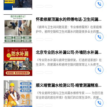
粘结强度，超过 3.1 兆帕。这种胶粘剂室温固化快，
来安全隐患。在卫生间里，瓷砖空鼓的问题更加严
得信赖的专业维修团队。先看瓷砖空鼓问题，这可不
准修复。从卫生间到厨房，从地板砖到墙砖，各种瓷
仅需 1 小时即可告别空鼓，6 小时彻底固化。同时，
重。卫生间的地面经常处于潮湿状态，空鼓的瓷砖会
容小觑。空鼓的瓷砖就像一颗颗 “定时炸弹”，在日常
砖问题都在我们的维修范围内。除了瓷砖空鼓修复，
它还具有长期耐水、耐 -30° 到 150° 温差的特性，确
使地面内部积水，进而引发腐烂发臭的问题。同时，
的踩踏或放置物品的外力作用下，随时可能破裂。如
我们在防水补漏领域同样专业。卫生间漏水、阳台漏
保修复后的瓷砖牢固耐用，经得起时间的考验。我们
松动的瓷砖还可能在人们行走时绊倒他们，甚至掉落
果长期不处理，空鼓范围会逐渐蔓延，瓷砖会翘起、
水、厨房漏水、卫生间渗水、顶楼漏水、楼顶漏水、
怀柔修屋顶漏水的师傅电话-卫生间漏水补漏维修服务-瓷砖空鼓修复
的施工流程严谨科学，包括找出空鼓点、进行标记、
砸伤人。尤其是对于老人、小孩和孕妇等特殊人群来
脱落，破坏家庭装修的美观。尤其是卫生间瓷砖空
外墙漏水等，无论是新老屋面漏水、墙面防水漏水、
微创打孔、AB 料配比注胶以及调色孔眼恢复等步骤。
说，这种潜在的危险更大。我们的团队专注于瓷砖空
鼓，会引发积水和腐烂发臭等问题，甚至可能绊倒家
露台防水漏水，还是地下室伸缩缝、游泳池漏水等复
《瓷砖与卫生间问题克星：专业维修服务》在家庭维
每一个环节都由专业的施工人员精心操作，确保修复
鼓修复，是真正的瓷砖空鼓微创修复专家。我们的施
人，带来安全风险。我们堪称瓷砖空鼓微创修复专
杂情况，我们都有成熟的解决方案。无论是别墅、高
护中，瓷砖空鼓和卫生间漏水问题是很多业主的噩
效果达到最佳。我们的施工团队经过专业培训，拥有
工团队具备专业的技能和丰富的经验，他们经过严格
家。维修时，采用注胶方式来处理瓷砖空鼓、松动、
楼还是普通住宅，不管是屋顶、外墙、厨房、阳台还
梦，不过我们专业的维修团队可以为您轻松化解这些
丰富的实操经验，能够快速、准确地解决瓷砖空鼓、
的专业培训，能够熟练地运用注胶方式进行维修。这
起翘、脱落等状况。这种施工方法简单快捷，而且牢
是室内墙体渗水等问题，我们都能妥善处理，解决您
难题。我们作为瓷砖空鼓微创修复专家，针对瓷砖空
翘边、松动、起拱等问题。对于瓷砖脱层、松动的情
种维修方式具有诸多优点，首先是施工方便快捷，不
固可靠，施工期间不会产生大量灰尘，不会干扰您的
的漏水之忧。在维修瓷砖空鼓前，了解空鼓原因很关
鼓、松动、起翘、脱落等问题，有着独特的修复方
况，我们还可采用隐形干挂打不锈钢螺丝钉的处理方
需要进行大规模的拆除和重建，能够在短时间内完成
正常居家生活。我们使用的修复材料是一大亮点。它
键，比如基层不平整、胶粘剂使用不当、瓷砖吸水率
案。采用注胶方式维修，这种方式的优势十分明显。
式，为您提供多种修复方案，满足您的不同需求。
北京专业防水补漏公司-外墙防水补漏上门维修-防水补漏联系电话-瓷砖空鼓修复
修复工作。其次，维修过程中不会产生大量的灰尘，
基于化学键粘结原理，是高科技的双组份无溶剂型胶
高等。针对这些原因采取措施，可以防止空鼓再次出
施工过程轻松快捷，修复后的瓷砖牢固程度高，能够
二、精准漏水检测与维修，守护家居安全房屋漏水是
不会对您的居家生活造成过多的干扰。而且，我们使
粘剂。其粘结强度非常高，超过 3.1 兆帕，室温下固
现。若您不确定如何维修或问题严重，咨询专业人士
长时间保持稳定。而且施工时不会扬起大量灰尘，您
一个让人头疼的问题，不仅会破坏家居环境，还可能
《专业防水补漏与瓷砖空鼓修复，打造舒适家居》在
用的胶粘剂是通过环氧杂化技术研制的双组份无溶剂
化速度快，仅需 1 小时就能让空鼓问题得到明显改
是明智之举。维修过程中，我们也会注意安全，避免
无需担心施工对您正常居家生活的干扰。我们使用的
影响房屋的结构安全。我们的专业漏水检测与维修服
生活中，房屋漏水和瓷砖空鼓问题常常让人头疼不
型胶粘剂，它具有强大的粘结强度，超过 3.1 兆帕，
善，6 小时可完全固化。这种材料具有超强的粘接
对周边瓷砖和墙面造成损害。
双组份无溶剂型胶粘剂是基于化学键粘结原理，通过
务，将为您解决这个难题。我们拥有先进的漏水检测
已。这些问题不仅影响居住环境的美观和舒适度，还
能够牢固地将瓷砖与地面或墙面粘结在一起。这种胶
力，能够长期耐受水泡，适应 - 30° 到 150° 的温差变
环氧杂化技术研制的高科技材料。其粘结强度超过
设备和专业的技术团队，能够精准定位漏水点。无论
可能带来安全隐患。幸运的是，有一支专业的团队能
粘剂还具有室温固化快的特点，1 小时即可告别空
化，低粘度和高渗透性的特点让它能更好地发挥作
3.1 兆帕，为瓷砖修复提供了强大的保障。在室温条
是水管漏水、地暖漏水、地埋管道漏水还是消防管道
够为您解决这些问题，让您的家重新焕发生机。一、
鼓，6 小时彻底固化。此外，它长期耐水、耐 -30° 到
用。它适用于多种材质，包括瓷砖、石材、混凝土、
件下，固化速度快，仅需 1 小时就能看到明显的修复
漏水，我们都能快速找到漏水位置，为您提供高效的
专业防水补漏，让您的家远离漏水困扰卫生间漏水检
150° 的温差，无论是在极端的气候条件下还是在日常
顺义暗管漏水检测公司-暗管测漏精准定位-防水补漏免费上门-瓷砖空鼓修复
金属，而且环保无甲醛、苯，符合国家标准，质保期
效果，告别空鼓，6 小时即可彻底固化。这种胶粘剂
维修方案。我们的漏水检测设备采用非破坏性检测技
测查漏维修卫生间是家庭中用水最多的地方，也是最
的使用环境中，都能保持稳定的性能。同时，我们的
长达 10 年。我们的微创修缮技术，无需砸砖、毁
还具备长期耐水和适应 -30° 到 150° 温差的特性，无
术，无需拆除装修材料，就能准确找出漏水点。这不
容易出现漏水问题的区域。如果您发现卫生间有漏水
材料 0 甲醛、0 苯环保，符合国家标准，并且提供 10
《专业瓷砖空鼓与卫生间漏水维修专家 —— 为您打造
墙，就能快速修复空鼓。一次修复，就能彻底解决空
论是在潮湿的卫生间还是温度变化频繁的环境中，都
仅节省了维修时间和成本，还能避免对您的家居造成
现象，我们的专业团队会立即行动起来。我们会使用
年的质保，让您放心使用。除了瓷砖空鼓修复，我们
安全舒适的居住环境》在我们的日常生活中，房屋的
鼓、翘边问题。我们的施工团队都是专业培训后上
能让修复后的瓷砖保持良好状态。瓷砖空鼓是一个容
不必要的破坏。在维修过程中，我们的施工团队会根
先进的检测设备，对卫生间进行全面的检测，找出漏
在卫生间漏水检测、查漏和维修方面也有着卓越的表
各种问题常常给我们带来困扰，其中瓷砖空鼓、松
岗，有着丰富的实践经验。在修复过程中，会有序地
易被忽视但危害极大的问题。空鼓的瓷砖缺乏稳固的
据不同的漏水情况，采用合适的维修方法。无论是更
水的位置和原因。无论是管道漏水、防水层损坏还是
现。卫生间漏水是一个让人十分困扰的问题，它不仅
动、起翘、脱落以及卫生间漏水等问题尤为突出。别