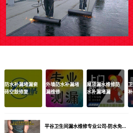
防水补漏堵漏瓷
外墙防水补漏堵
屋顶漏水维修防
卫
砖空鼓修复
漏维修
水补漏堵漏
补
平谷卫生间漏水维修专业公司-防水免砸砖补漏-瓷砖空鼓修复