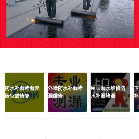
防水补漏堵漏瓷
外墙防水补漏堵
屋顶漏水维修防
卫
砖空鼓修复
漏维修
水补漏堵漏
补