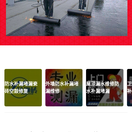
防水补漏堵漏瓷
外墙防水补漏堵
屋顶漏水维修防
卫
砖空鼓修复
漏维修
水补漏堵漏
补