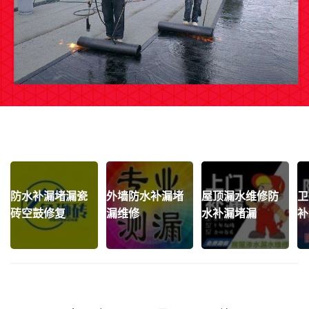
防水补漏堵漏瓷
外墙防水补漏堵
屋顶漏水维修防
卫
砖空鼓修复
漏维修
水补漏堵漏
补