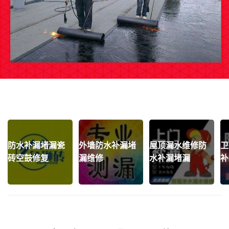
防水补漏堵漏瓷
外墙防水补漏堵
屋顶漏水维修防
卫
砖空鼓修复
漏维修
水补漏堵漏
补