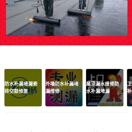
防水补漏堵漏瓷
外墙防水补漏堵
屋顶漏水维修防
卫
砖空鼓修复
漏维修
水补漏堵漏
补