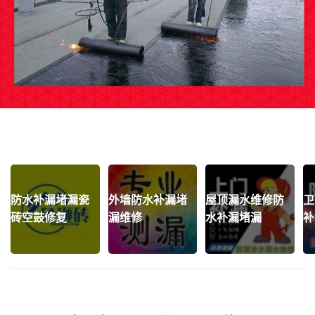
防水补漏堵漏瓷
外墙防水补漏堵
屋顶漏水维修防
卫
砖空鼓修复
漏维修
水补漏堵漏
补