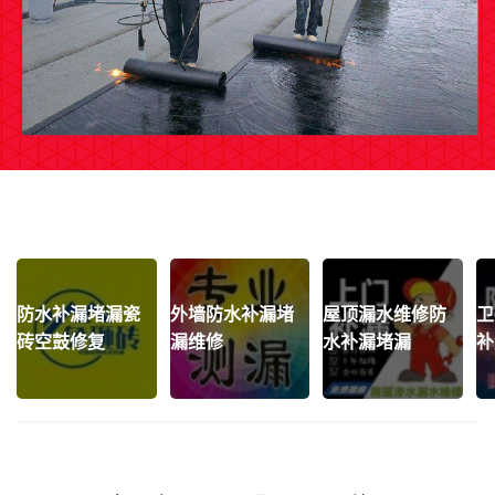
防水补漏堵漏瓷
外墙防水补漏堵
屋顶漏水维修防
卫
砖空鼓修复
漏维修
水补漏堵漏
补