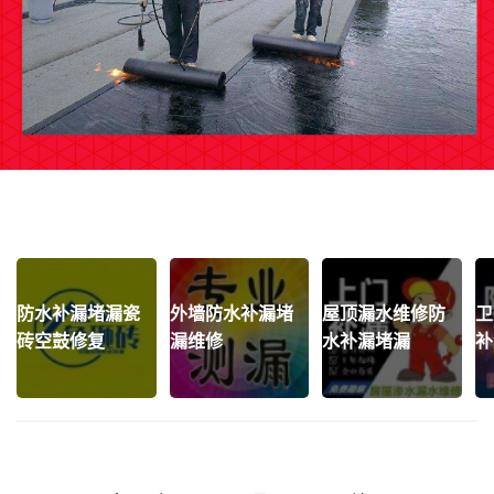
防水补漏堵漏瓷
外墙防水补漏堵
屋顶漏水维修防
卫
砖空鼓修复
漏维修
水补漏堵漏
补